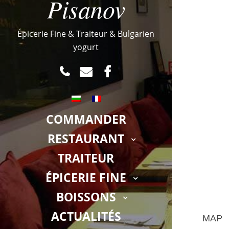
Pisanov
Épicerie Fine & Traiteur & Bulgarien
yogurt
TEL
MAIL
FACEBOOK.COM
COMMANDER
RESTAURANT
TRAITEUR
ÉPICERIE FINE
BOISSONS
ACTUALITÉS
MAP