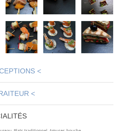
CEPTIONS <
RAITEUR <
IALITÉS
sureau, Plats traditionnel, Amuses-bouche…