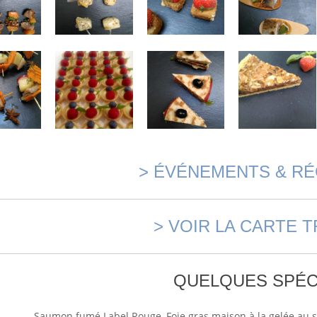
> ÉVÉNEMENTS & RÉ
> VOIR LA CARTE T
QUELQUES SPÉC
Saumon fumé Label Rouge, Foie gras maison à la gelée au 