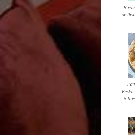
Ravio
de thy
Pai
Restau
6 Rue