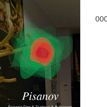
00
Pisanov
Épicerie Fine & Traiteur & Bulgarien