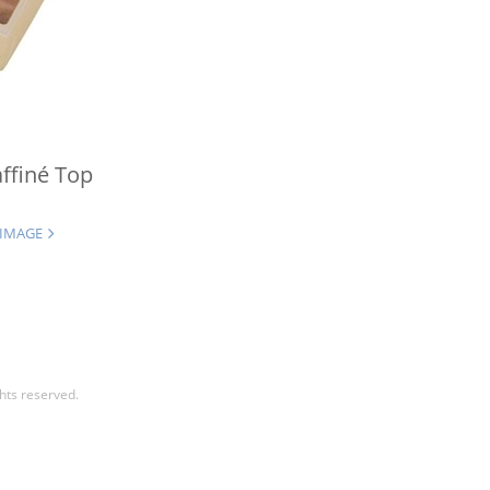
affiné Top
 IMAGE
hts reserved.