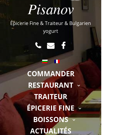
Pisanov
Épicerie Fine & Traiteur & Bulgarien
yogurt
TEL
MAIL
FACEBOOK.COM
COMMANDER
RESTAURANT
TRAITEUR
ÉPICERIE FINE
BOISSONS
ACTUALITÉS