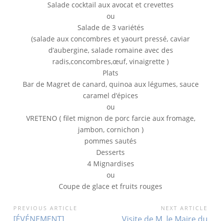
Salade cocktail aux avocat et crevettes
ou
Salade de 3 variétés
(salade aux concombres et yaourt pressé, caviar
d’aubergine, salade romaine avec des
radis,concombres,œuf, vinaigrette )
Plats
Bar de Magret de canard, quinoa aux légumes, sauce
caramel d’épices
ou
VRETENO ( filet mignon de porc farcie aux fromage,
jambon, cornichon )
pommes sautés
Desserts
4 Mignardises
ou
Coupe de glace et fruits rouges
NAVIGATION
PREVIOUS ARTICLE
NEXT ARTICLE
Previous
Next
[ÉVÉNEMENT]
Visite de M. le Maire du